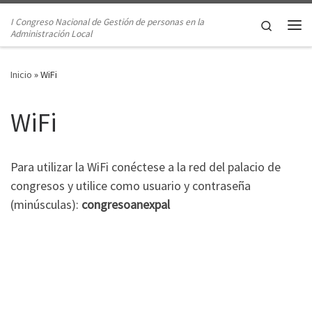
Saltar al contenido
I Congreso Nacional de Gestión de personas en la
Search
Administración Local
Me
Inicio
»
WiFi
WiFi
Para utilizar la WiFi conéctese a la red del palacio de
congresos y utilice como usuario y contraseña
(minúsculas):
congresoanexpal